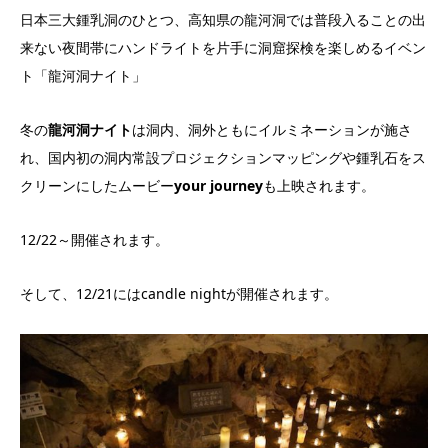
日本三大鍾乳洞のひとつ、高知県の龍河洞では普段入ることの出
来ない夜間帯にハンドライトを片手に洞窟探検を楽しめるイベン
ト「龍河洞ナイト」
冬の
龍河洞ナイト
は洞内、洞外ともにイルミネーションが施さ
れ、国内初の洞内常設プロジェクションマッピングや鍾乳石をス
クリーンにしたムービー
your journey
も上映されます。
12/22～開催されます。
そして、12/21にはcandle nightが開催されます。