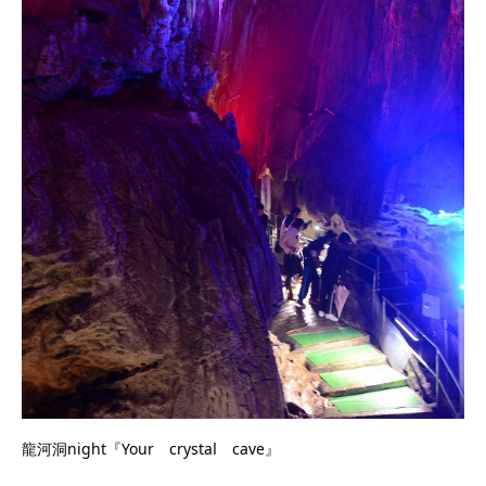
龍河洞night『Your crystaⅼ cave』